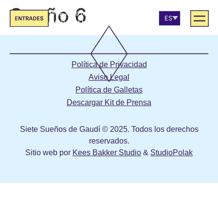
Sueño 6
10 DE JUNIO DE 2026 | 20:00
ES
PALAU DE LA MÚSICA
CA
EN
Política de Privacidad
Aviso Legal
Política de Galletas
Descargar Kit de Prensa
Siete Sueños de Gaudí © 2025. Todos los derechos
reservados.
Sitio web por
Kees Bakker Studio
&
StudioPolak